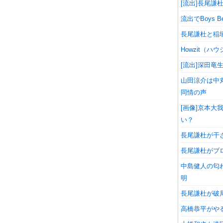
[流出]長尾
流出でBoys
長尾謙杜と稲
Howzit（
[流出]深田竜
山田涼介は中
同情の声
[画像]京本
い？
長尾謙杜が干
長尾謙杜がブ
中島健人の匂
明
長尾謙杜が破
高橋恭平がや