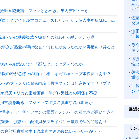
あ
27
V撮影番協要請にファンときめき。年内デビューか
佐
ロ！？アイドルプロデュースしたいとか…個人事務所MJC Inc.
ダ
濵
宝
風まどかに熱愛疑惑？彼女との匂わせが酷いという噂
ラ
栄李奈が熱愛の噂はなぜ？匂わせがあったのか？再婚あり得ると
ァ
[
性
れないのはなんで？「顔だけ」ではダメなのか
佐
断愛の噂が急浮上の理由！相手は元宝塚トップ娘役夢白あや？
重
ルへのファンサに賛否両論！男性ファンは仕込み？アドリブ？
「
ン
良亮が沢尻エリカと密着画像！半グレ男性との関係も不穏
月9主演を断る。フジドラマ出演に慎重な流れ加速か
最近
大号令」って何？ファンの意図とメンバーの着地点が違いすぎる
宅流出、拡散中！配達員がプライバシー暴露で法的問題あり
リン
恭平の寝顔写真拡散中！流出多すぎの裏にいったい何が・・
AKB