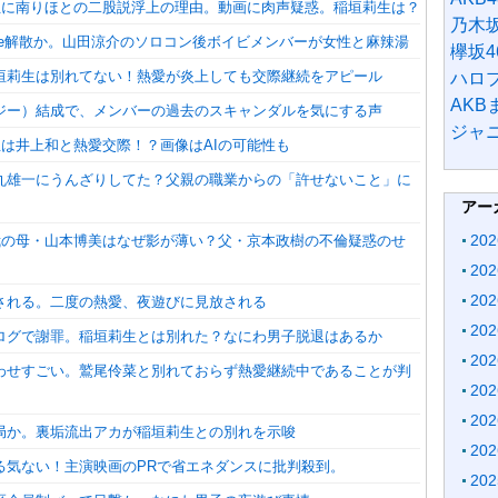
謙杜に南りほとの二股説浮上の理由。動画に肉声疑惑。稲垣莉生は？
乃木坂
 Be解散か。山田涼介のソロコン後ボイビメンバーが女性と麻辣湯
欅坂4
垣莉生は別れてない！熱愛が炎上しても交際継続をアピール
ハロ
AK
ハウジー）結成で、メンバーの過去のスキャンダルを気にする声
ジャ
生は井上和と熱愛交際！？画像はAIの可能性も
丸雄一にうんざりしてた？父親の職業からの「許せないこと」に
アー
20
大我の母・山本博美はなぜ影が薄い？父・京本政樹の不倫疑惑のせ
20
20
される。二度の熱愛、夜遊びに見放される
20
ログで謝罪。稲垣莉生とは別れた？なにわ男子脱退はあるか
20
わせすごい。鷲尾伶菜と別れておらず熱愛継続中であることが判
20
20
局か。裏垢流出アカが稲垣莉生との別れを示唆
20
る気ない！主演映画のPRで省エネダンスに批判殺到。
20