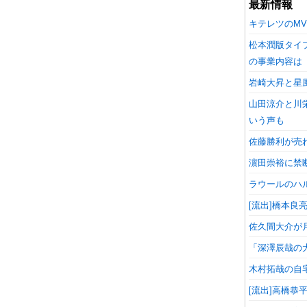
最新情報
キテレツのM
松本潤版タイプ
の事業内容は
岩崎大昇と星
山田涼介と川
いう声も
佐藤勝利が売
濵田崇裕に禁
ラウールのハ
[流出]橋本
佐久間大介が
「深澤辰哉の
木村拓哉の自
[流出]高橋