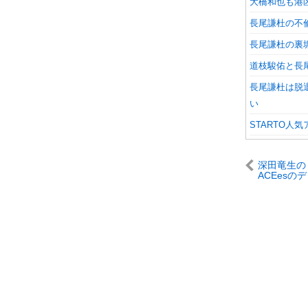
大橋和也も港
長尾謙杜の不
長尾謙杜の裏
道枝駿佑と長
長尾謙杜は脱
い
STARTO人
深田竜生の
ACEesの
視！早けれ