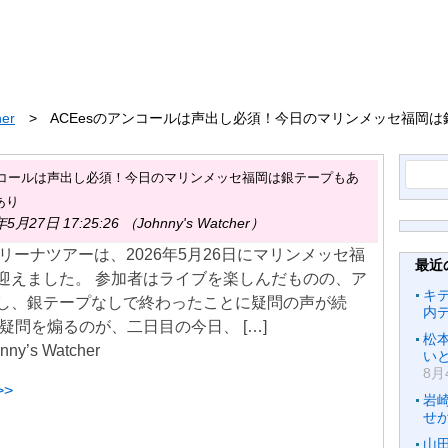
her
ACEesのアンコールは声出し必須！今日のマリンメッセ福岡
検
アンコールは声出し必須！今日のマリンメッセ福岡は銀テープもあ
索:
あり
月27日 17:25:26 （Johnny's Watcher）
アリーナツアーは、2026年5月26日にマリンメッセ福
最近
迎えました。 参加者はライブを楽しんだものの、ア
キ
し、銀テープなしで終わったことに疑問の声が続
内
疑問を煽るのが、二日目の今日、 […]
松
nny’s Watcher
いと
8月
>
岩
せ
山