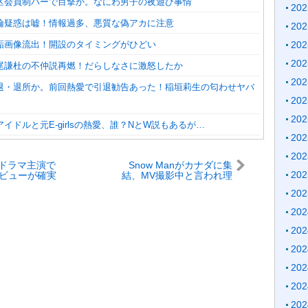
区会員制バーで目撃か。なにわ男子の夜遊び事情
20
倫疑惑は嘘！情報過多、悪質な偽アカに注意
20
垢画像流出！開設のタイミングがひどい
20
20
尾謙杜の不仲説再燃！だらしなさに激怒したか
20
退・退所か。前回熱愛で引退勧告あった！稲垣莉生の匂わせヤバ
20
20
気アイドルと元E-girlsの熱愛、誰？NとW説もあるが…
20
20
ドラマ主演で
Snow Manがカナダに集
20
デビューが確実
結、MV撮影中と言われ理
ばすぐ発表？
由６つ
20
20
20
20
20
20
20