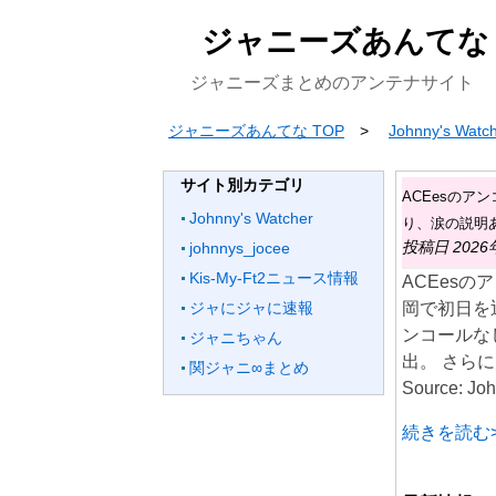
ジャニーズあんてな
ジャニーズまとめのアンテナサイト
ジャニーズあんてな TOP
Johnny's Watc
サイト別カテゴリ
ACEesの
Johnny's Watcher
り、涙の説明
投稿日 2026年5
johnnys_jocee
Kis-My-Ft2ニュース情報
ACEesの
ジャにジャに速報
岡で初日を
ンコールな
ジャニちゃん
出。 さらに
関ジャニ∞まとめ
Source: Joh
続きを読む>