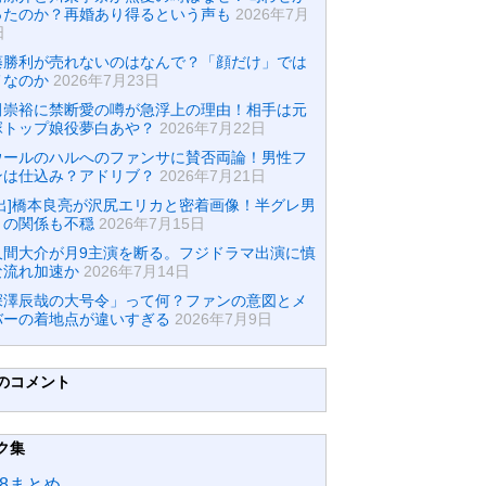
ったのか？再婚あり得るという声も
2026年7月
日
藤勝利が売れないのはなんで？「顔だけ」では
メなのか
2026年7月23日
田崇裕に禁断愛の噂が急浮上の理由！相手は元
塚トップ娘役夢白あや？
2026年7月22日
ウールのハルへのファンサに賛否両論！男性フ
ンは仕込み？アドリブ？
2026年7月21日
流出]橋本良亮が沢尻エリカと密着画像！半グレ男
との関係も不穏
2026年7月15日
久間大介が月9主演を断る。フジドラマ出演に慎
な流れ加速か
2026年7月14日
深澤辰哉の大号令」って何？ファンの意図とメ
バーの着地点が違いすぎる
2026年7月9日
のコメント
ク集
48まとめ