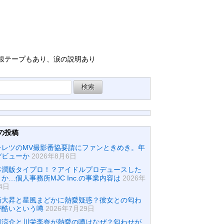
は銀テープもあり、涙の説明あり
の投稿
テレツのMV撮影番協要請にファンときめき。年
デビューか
2026年8月6日
本潤版タイプロ！？アイドルプロデュースした
か…個人事務所MJC Inc.の事業内容は
2026年
4日
崎大昇と星風まどかに熱愛疑惑？彼女との匂わ
が酷いという噂
2026年7月29日
田涼介と川栄李奈が熱愛の噂はなぜ？匂わせが