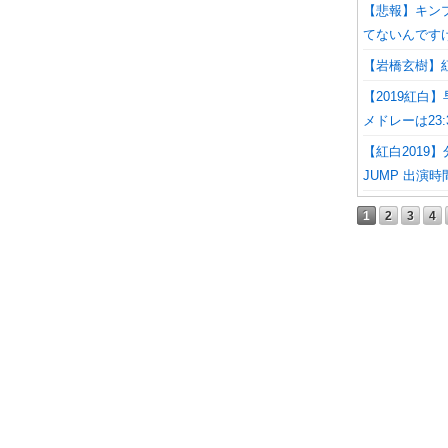
【悲報】キン
てないんです
【岩橋玄樹】
【2019紅白
メドレーは23:
【紅白2019
JUMP 出演
1
2
3
4