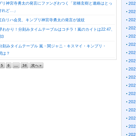
プリ神宮寺勇太の発言にファンざわつく「岩橋玄樹と連絡はとっ
20
けれど…」
20
20
紅白リハ会見、キンプリ神宮寺勇太の発言が波紋
20
】早わかり！分刻みタイムテーブルはコチラ！嵐のカイトは22:47、
20
33
20
】分刻みタイムテーブル 嵐・関ジャニ・キスマイ・キンプリ・
20
時間は？
20
5
6
…
34
次へ »
20
20
20
20
20
20
20
20
20