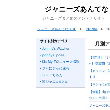
ジャニーズあんてな
ジャニーズまとめのアンテナサイト
ジャニーズあんてな TOP
2019年
2
サイト別カテゴリ
月別ア
Johnny's Watcher
johnnys_jocee
【12/31】
Kis-My-Ft2ニュース情報
∞】(披露曲『浪
ジャにジャに速報
【カウコン 12
ジャニちゃん
トリ
関ジャニ∞まとめ
【キンキ 12/3
【速報】山口達
ウンに出演！
ジャニーズ史