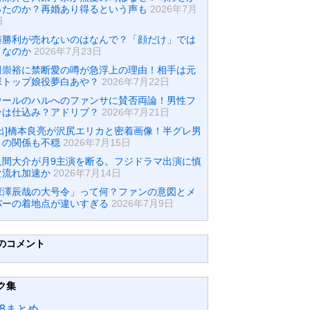
ったのか？再婚あり得るという声も
2026年7月
日
藤勝利が売れないのはなんで？「顔だけ」では
メなのか
2026年7月23日
田崇裕に禁断愛の噂が急浮上の理由！相手は元
塚トップ娘役夢白あや？
2026年7月22日
ウールのハルへのファンサに賛否両論！男性フ
ンは仕込み？アドリブ？
2026年7月21日
流出]橋本良亮が沢尻エリカと密着画像！半グレ男
との関係も不穏
2026年7月15日
久間大介が月9主演を断る。フジドラマ出演に慎
な流れ加速か
2026年7月14日
深澤辰哉の大号令」って何？ファンの意図とメ
バーの着地点が違いすぎる
2026年7月9日
のコメント
ク集
48まとめ