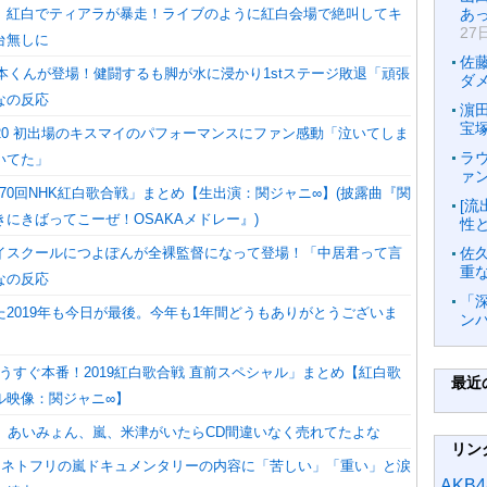
】紅白でティアラが暴走！ライブのように紅白会場で絶叫してキ
あ
27
台無しに
佐
岩本くんが登場！健闘するも脚が水に浸かり1stステージ敗退「頑張
ダ
なの反応
濵
宝
20 初出場のキスマイのパフォーマンスにファン感動「泣いてしま
ラ
いてた」
ァ
「第70回NHK紅白歌合戦」まとめ【生出演：関ジャニ∞】(披露曲『関
[
きにきばってこーぜ！OSAKAメドレー』)
性
イスクールにつよぽんが全裸監督になって登場！「中居君って言
佐
重
なの反応
「
た2019年も今日が最後。今年も1年間どうもありがとうございま
ン
「もうすぐ本番！2019紅白歌合戦 直前スペシャル」まとめ【紅白歌
最近
ル映像：関ジャニ∞】
男、あいみょん、嵐、米津がいたらCD間違いなく売れてたよな
リン
ge】ネトフリの嵐ドキュメンタリーの内容に「苦しい」「重い」と涙
AKB