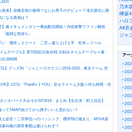
人続出
乃木坂
大発表】岩橋玄樹の復帰？なにわ男子のデビュー？滝沢退任に期
欅坂4
気になる真相は？
ハロ
意】嵐ドキュメンタリー番組配信開始！内容衝撃でファン騒然
AK
」「複雑な気持ち」
ジャ
手い 櫻井←エリート 二宮←盛り上げ上手 松本←クール
 タイムテーブル】第70回紅白歌合戦 分刻みタイムテーブル☆嵐・
アー
の出演時間
20
/31】グッズ列「ジャニーズカウコン2019-2020」東京ドーム 売
20
20
列】12/31「ThanKs 2 YOU」京セラドーム大阪☆待ち時間・売
20
20
「スタジオパーク大みそかSP2019」まとめ【生出演：村上信五】
20
哉ってSMAP抜けてから調子いいと思わない？
20
炎上必至！二宮和也へのバッシング、櫻井翔の激太り、MISIA直
20
阿鼻叫喚の異常事態は避けられず？
20