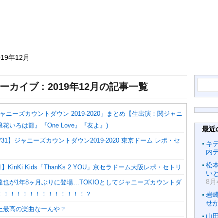
019年12月
検
ーカイブ : 2019年12月の記事一覧
索:
「ジャニーズカウントダウン 2019-2020」まとめ【生出演：関ジャニ
花いろは節』『One Love』『友よ』)
最近
/31】ジャニーズカウントダウン2019‐2020 東京ドーム レポ・セ
キ
内
松
1】KinKi Kids「ThanKs 2 YOU」京セラドーム大阪レポ・セトリ
いと
8月
也が1年8ヶ月ぶりに登場…TOKIOとしてジャニーズカウントダ
！！！！！！！！！！！！！！？
岩
せ
上最高の楽曲なーんや？
山