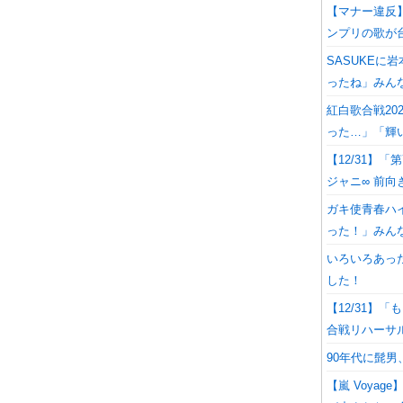
【マナー違反
ンプリの歌が
SASUKEに
ったね」みん
紅白歌合戦20
った…」「輝
【12/31】
ジャニ∞ 前向
ガキ使青春ハ
った！」みん
いろいろあっ
した！
【12/31】
合戦リハーサ
90年代に髭
【嵐 Voya