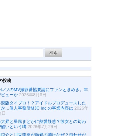
の投稿
テレツのMV撮影番協要請にファンときめき。年
デビューか
2026年8月6日
本潤版タイプロ！？アイドルプロデュースした
か…個人事務所MJC Inc.の事業内容は
2026年
4日
崎大昇と星風まどかに熱愛疑惑？彼女との匂わ
が酷いという噂
2026年7月29日
田涼介と川栄李奈が熱愛の噂はなぜ？匂わせが