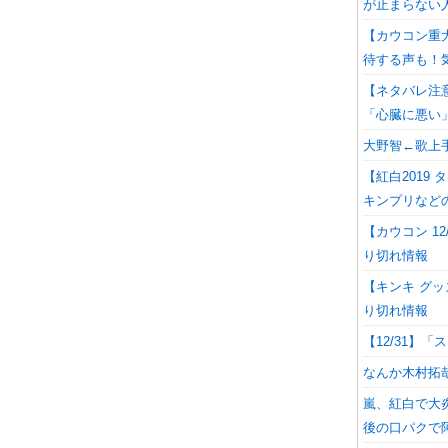
が止まらない
【カウコン重
待する声も！
【ネタバレ注
「心臓に悪い
大野智←歌上
【紅白2019
キンプリなど
【カウコン 12
り切れ情報
【キンキ グッズ
り切れ情報
【12/31】
なんか木村拓
嵐、紅白で大
後の口パクで