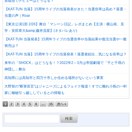
票疑惑でデビューはどうなる？
【KAT-TUN 当落】15周年ライブの当落発表がきた！当選倍率は高め？落選・
当選の声｜Roar
【東京公演1部 2/26】舞台「マシーン日記」レポまとめ【主演：横山裕、見
学：安田章大&amp;藤井流星】(ネタバレあり)
【KAT-TUN 当落発表】15周年ライブの当選倍率や当落結果や復活当選や一般
発売は？
【KAT-TUN 当落】15周年ライブの当落発表！落選者続出…気になる倍率は？
来年の「SHOCK」はどうなる！？2022年2～3月は帝国劇場で「千と千尋の
神隠し」舞台
高知県には高知市と四万十市しか住める場所がないという事実
大野智の”断筆宣言”はジャニーズによるフェイク報道！すでに離れ小島の一軒
家に極秘引っ越ししているとの情報も
1
2
3
4
5
6
…
15
次へ »
検
索: