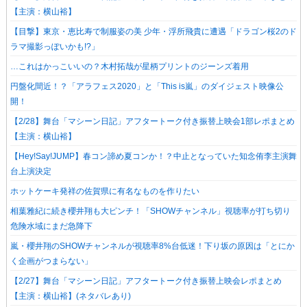
【主演：横山裕】
【目撃】東京・恵比寿で制服姿の美 少年・浮所飛貴に遭遇「ドラゴン桜2のド
ラマ撮影っぽいかも!?」
…これはかっこいいの？木村拓哉が星柄プリントのジーンズ着用
円盤化間近！？「アラフェス2020」と「This is嵐」のダイジェスト映像公
開！
【2/28】舞台「マシーン日記」アフタートーク付き振替上映会1部レポまとめ
【主演：横山裕】
【Hey!Say!JUMP】春コン諦め夏コンか！？中止となっていた知念侑李主演舞
台上演決定
ホットケーキ発祥の佐賀県に有名なものを作りたい
相葉雅紀に続き櫻井翔も大ピンチ！「SHOWチャンネル」視聴率が打ち切り
危険水域にまだ急降下
嵐・櫻井翔のSHOWチャンネルが視聴率8%台低迷！下り坂の原因は「とにか
く企画がつまらない」
【2/27】舞台「マシーン日記」アフタートーク付き振替上映会レポまとめ
【主演：横山裕】(ネタバレあり)