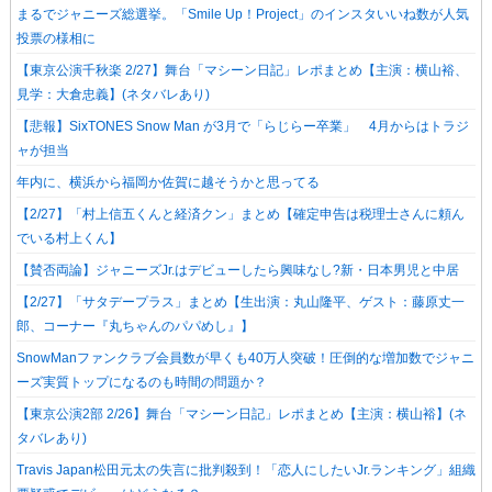
まるでジャニーズ総選挙。「Smile Up！Project」のインスタいいね数が人気
投票の様相に
【東京公演千秋楽 2/27】舞台「マシーン日記」レポまとめ【主演：横山裕、
見学：大倉忠義】(ネタバレあり)
【悲報】SixTONES Snow Man が3月で「らじらー卒業」 4月からはトラジ
ャが担当
年内に、横浜から福岡か佐賀に越そうかと思ってる
【2/27】「村上信五くんと経済クン」まとめ【確定申告は税理士さんに頼ん
でいる村上くん】
【賛否両論】ジャニーズJr.はデビューしたら興味なし?新・日本男児と中居
【2/27】「サタデープラス」まとめ【生出演：丸山隆平、ゲスト：藤原丈一
郎、コーナー『丸ちゃんのパパめし』】
SnowManファンクラブ会員数が早くも40万人突破！圧倒的な増加数でジャニ
ーズ実質トップになるのも時間の問題か？
【東京公演2部 2/26】舞台「マシーン日記」レポまとめ【主演：横山裕】(ネ
タバレあり)
Travis Japan松田元太の失言に批判殺到！「恋人にしたいJr.ランキング」組織