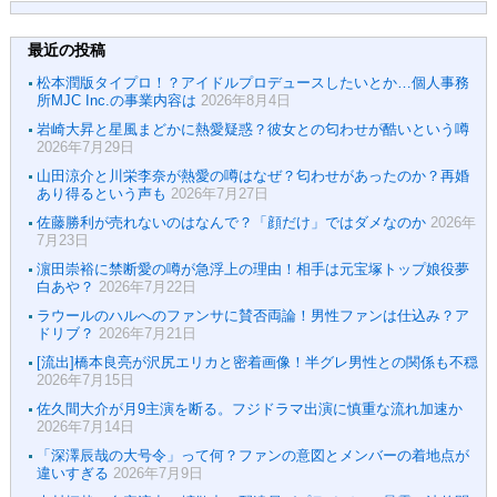
最近の投稿
松本潤版タイプロ！？アイドルプロデュースしたいとか…個人事務
所MJC Inc.の事業内容は
2026年8月4日
岩崎大昇と星風まどかに熱愛疑惑？彼女との匂わせが酷いという噂
2026年7月29日
山田涼介と川栄李奈が熱愛の噂はなぜ？匂わせがあったのか？再婚
あり得るという声も
2026年7月27日
佐藤勝利が売れないのはなんで？「顔だけ」ではダメなのか
2026年
7月23日
濵田崇裕に禁断愛の噂が急浮上の理由！相手は元宝塚トップ娘役夢
白あや？
2026年7月22日
ラウールのハルへのファンサに賛否両論！男性ファンは仕込み？ア
ドリブ？
2026年7月21日
[流出]橋本良亮が沢尻エリカと密着画像！半グレ男性との関係も不穏
2026年7月15日
佐久間大介が月9主演を断る。フジドラマ出演に慎重な流れ加速か
2026年7月14日
「深澤辰哉の大号令」って何？ファンの意図とメンバーの着地点が
違いすぎる
2026年7月9日