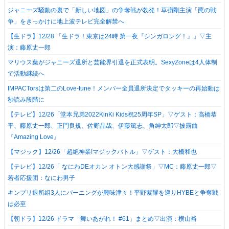
ジャニーズ騒動の裏で「新しい地図」の争奪戦が勃発！草彅剛主演「罠の戦
争」をきっかけに地上波テレビ完全解禁へ
【生ドラ】12/28 「生ドラ！東京は24時 第一夜『シンガロング！』」▽主
演：藤原丈一郎
マリウス葉がジャニーズ退所と芸能界引退を正式表明。SexyZoneは4人体制
で活動継続へ
IMPACTorsは第二のLove-tune！メンバー全員退所決定でタッキーの再始動は
秒読み段階に
【テレビ】12/26「堂本兄弟2022KinKi Kids祝25周年SP」▽ゲスト：高橋恭
平、藤原丈一郎、正門良規、佐野晶哉、伊藤篤志、角紳太郎▽披露曲
『Amazing Love』
【マジック】12/26「超絶神業!マジックバトル」▽ゲスト：大橋和也
【テレビ】12/26「 なにわDEオカン オトン大感謝祭」▽MC：藤原丈一郎▽
若者応援団：なにわ男子
キンプリ退所組3人にバーニングが興味津々！平野紫耀を巡りHYBEと争奪戦
は必至
【朝ドラ】12/26 ドラマ「舞いあがれ！ #61」まとめ▽出演：横山裕