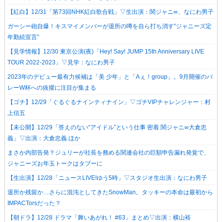
【紅白】12/31「第73回NHK紅白歌合戦」▽生出演：関ジャニ∞、なにわ男子
ガーシー砲自爆！キスマイメンバーが退所の噂を自ら打ち消す”ジャニーズ定
年勤続宣言”
【見学情報】12/30 東京公演(夜)「Hey! Say! JUMP 15th Anniversary LIVE
TOUR 2022-2023」▽見学：なにわ男子
2023年のデビュー最有力候補は「美 少年」と「Aぇ！group」。9月開催のバ
レーW杯への抜擢に注目が集まる
【ゴチ】12/29「ぐるぐるナインティナイン」▽ゴチVIPチャレンジャー：村
上信五
【未公開】12/29「答えのない“アイドル”という仕事 密着 関ジャニ∞大倉忠
義」▽出演：大倉忠義 ほか
まさか内部告発？ジュリーが社長を務める関連会社の巨額申告漏れ発覚で、
ジャニーズお年玉トークはタブーに
【生出演】12/28「ニュースLIVE!ゆう5時」▽スタジオ生出演：なにわ男子
退所か残留か…さらに混沌としてきたSnowMan。タッキーの本命は最初から
IMPACTorsだった？
【朝ドラ】12/28 ドラマ「舞いあがれ！ #63」まとめ▽出演：横山裕