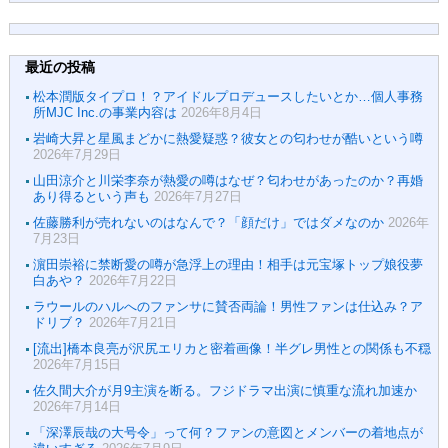
最近の投稿
松本潤版タイプロ！？アイドルプロデュースしたいとか…個人事務
所MJC Inc.の事業内容は
2026年8月4日
岩崎大昇と星風まどかに熱愛疑惑？彼女との匂わせが酷いという噂
2026年7月29日
山田涼介と川栄李奈が熱愛の噂はなぜ？匂わせがあったのか？再婚
あり得るという声も
2026年7月27日
佐藤勝利が売れないのはなんで？「顔だけ」ではダメなのか
2026年
7月23日
濵田崇裕に禁断愛の噂が急浮上の理由！相手は元宝塚トップ娘役夢
白あや？
2026年7月22日
ラウールのハルへのファンサに賛否両論！男性ファンは仕込み？ア
ドリブ？
2026年7月21日
[流出]橋本良亮が沢尻エリカと密着画像！半グレ男性との関係も不穏
2026年7月15日
佐久間大介が月9主演を断る。フジドラマ出演に慎重な流れ加速か
2026年7月14日
「深澤辰哉の大号令」って何？ファンの意図とメンバーの着地点が