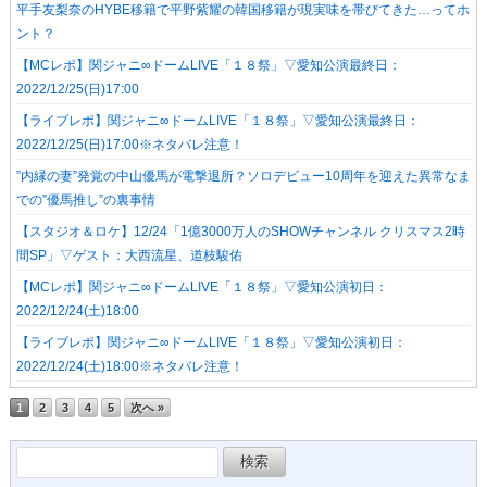
平手友梨奈のHYBE移籍で平野紫耀の韓国移籍が現実味を帯びてきた…ってホ
ント？
【MCレポ】関ジャニ∞ドームLIVE「１８祭」▽愛知公演最終日：
2022/12/25(日)17:00
【ライブレポ】関ジャニ∞ドームLIVE「１８祭」▽愛知公演最終日：
2022/12/25(日)17:00※ネタバレ注意！
”内縁の妻”発覚の中山優馬が電撃退所？ソロデビュー10周年を迎えた異常なま
での”優馬推し”の裏事情
【スタジオ＆ロケ】12/24「1億3000万人のSHOWチャンネル クリスマス2時
間SP」▽ゲスト：大西流星、道枝駿佑
【MCレポ】関ジャニ∞ドームLIVE「１８祭」▽愛知公演初日：
2022/12/24(土)18:00
【ライブレポ】関ジャニ∞ドームLIVE「１８祭」▽愛知公演初日：
2022/12/24(土)18:00※ネタバレ注意！
1
2
3
4
5
次へ »
検
索: