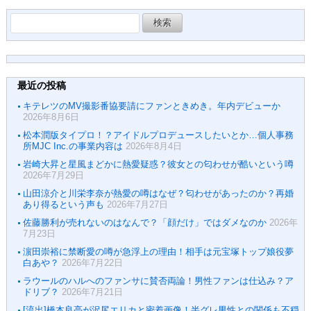
検
索:
最近の投稿
キテレツのMV撮影番協要請にファンときめき。年内デビューか
2026年8月6日
松本潤版タイプロ！？アイドルプロデュースしたいとか…個人事務
所MJC Inc.の事業内容は
2026年8月4日
岩崎大昇と星風まどかに熱愛疑惑？彼女との匂わせが酷いという噂
2026年7月29日
山田涼介と川栄李奈が熱愛の噂はなぜ？匂わせがあったのか？再婚
あり得るという声も
2026年7月27日
佐藤勝利が売れないのはなんで？「顔だけ」ではダメなのか
2026年
7月23日
濵田崇裕に禁断愛の噂が急浮上の理由！相手は元宝塚トップ娘役夢
白あや？
2026年7月22日
ラウールのハルへのファンサに賛否両論！男性ファンは仕込み？ア
ドリブ？
2026年7月21日
[流出]橋本良亮が沢尻エリカと密着画像！半グレ男性との関係も不穏