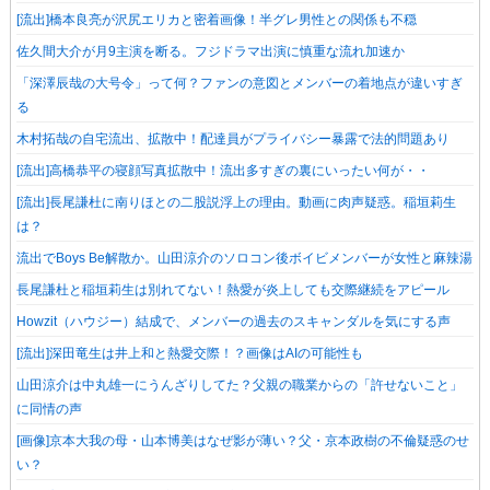
[流出]橋本良亮が沢尻エリカと密着画像！半グレ男性との関係も不穏
佐久間大介が月9主演を断る。フジドラマ出演に慎重な流れ加速か
「深澤辰哉の大号令」って何？ファンの意図とメンバーの着地点が違いすぎ
る
木村拓哉の自宅流出、拡散中！配達員がプライバシー暴露で法的問題あり
[流出]高橋恭平の寝顔写真拡散中！流出多すぎの裏にいったい何が・・
[流出]長尾謙杜に南りほとの二股説浮上の理由。動画に肉声疑惑。稲垣莉生
は？
流出でBoys Be解散か。山田涼介のソロコン後ボイビメンバーが女性と麻辣湯
長尾謙杜と稲垣莉生は別れてない！熱愛が炎上しても交際継続をアピール
Howzit（ハウジー）結成で、メンバーの過去のスキャンダルを気にする声
[流出]深田竜生は井上和と熱愛交際！？画像はAIの可能性も
山田涼介は中丸雄一にうんざりしてた？父親の職業からの「許せないこと」
に同情の声
[画像]京本大我の母・山本博美はなぜ影が薄い？父・京本政樹の不倫疑惑のせ
い？