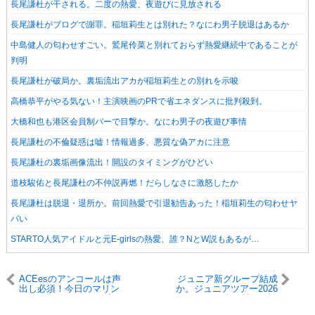
長尾謙杜が干される。二度の熱愛、夜遊びに見放される
長尾謙杜がブログで謝罪。稲垣莉生とは別れた？なにわ男子脱退はあるか
中島健人の匂わせすごい。鷲尾伶菜と別れておらず熱愛継続中であることが
判明
長尾謙杜が破局か。裏垢流出アカが稲垣莉生との別れを示唆
高橋恭平がやる気ない！主演映画のPRで省エネダンスに批判殺到。
大橋和也も港区会員制バーで目撃か。なにわ男子の夜遊び事情
長尾謙杜の不倫疑惑は嘘！情報過多、悪質な偽アカに注意
長尾謙杜の裏垢画像流出！開設のタイミングがひどい
道枝駿佑と長尾謙杜の不仲説再燃！だらしなさに激怒したか
長尾謙杜は脱退・退所か。前回熱愛で引退勧告あった！稲垣莉生の匂わせヤ
バい
STARTO人気アイドルと元E-girlsの熱愛、誰？NとW説もあるが…
ACEesのアンコールは声
ジュニア新グループ結成
出し必須！今日のマリン
か。ジュニアツアー2026
メッセ福岡は銀テープも
発表で賛否両論
あり、涙の説明あり