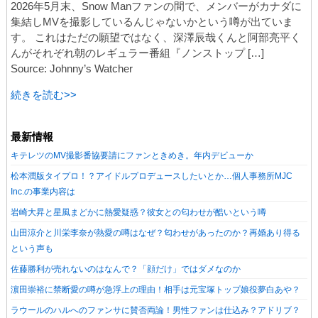
2026年5月末、Snow Manファンの間で、メンバーがカナダに
集結しMVを撮影しているんじゃないかという噂が出ていま
す。 これはただの願望ではなく、深澤辰哉くんと阿部亮平く
んがそれぞれ朝のレギュラー番組『ノンストップ […]
Source: Johnny’s Watcher
続きを読む>>
最新情報
キテレツのMV撮影番協要請にファンときめき。年内デビューか
松本潤版タイプロ！？アイドルプロデュースしたいとか…個人事務所MJC
Inc.の事業内容は
岩崎大昇と星風まどかに熱愛疑惑？彼女との匂わせが酷いという噂
山田涼介と川栄李奈が熱愛の噂はなぜ？匂わせがあったのか？再婚あり得る
という声も
佐藤勝利が売れないのはなんで？「顔だけ」ではダメなのか
濵田崇裕に禁断愛の噂が急浮上の理由！相手は元宝塚トップ娘役夢白あや？
ラウールのハルへのファンサに賛否両論！男性ファンは仕込み？アドリブ？