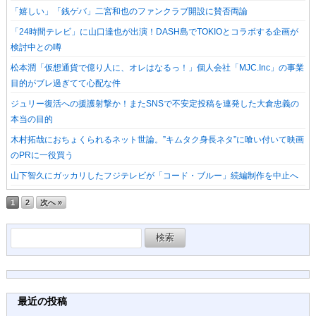
「嬉しい」「銭ゲバ」二宮和也のファンクラブ開設に賛否両論
「24時間テレビ」に山口達也が出演！DASH島でTOKIOとコラボする企画が
検討中との噂
松本潤「仮想通貨で億り人に、オレはなるっ！」個人会社「MJC.Inc」の事業
目的がブレ過ぎてて心配な件
ジュリー復活への援護射撃か！またSNSで不安定投稿を連発した大倉忠義の
本当の目的
木村拓哉におちょくられるネット世論。”キムタク身長ネタ”に喰い付いて映画
のPRに一役買う
山下智久にガッカリしたフジテレビが「コード・ブルー」続編制作を中止へ
1
2
次へ »
検
索:
最近の投稿