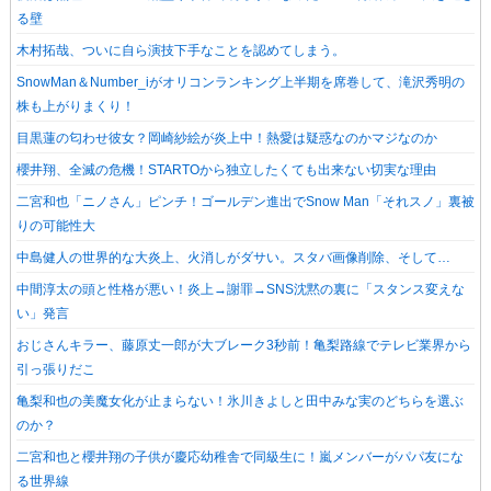
る壁
木村拓哉、ついに自ら演技下手なことを認めてしまう。
SnowMan＆Number_iがオリコンランキング上半期を席巻して、滝沢秀明の
株も上がりまくり！
目黒蓮の匂わせ彼女？岡崎紗絵が炎上中！熱愛は疑惑なのかマジなのか
櫻井翔、全滅の危機！STARTOから独立したくても出来ない切実な理由
二宮和也「ニノさん」ピンチ！ゴールデン進出でSnow Man「それスノ」裏被
りの可能性大
中島健人の世界的な大炎上、火消しがダサい。スタバ画像削除、そして…
中間淳太の頭と性格が悪い！炎上→謝罪→SNS沈黙の裏に「スタンス変えな
い」発言
おじさんキラー、藤原丈一郎が大ブレーク3秒前！亀梨路線でテレビ業界から
引っ張りだこ
亀梨和也の美魔女化が止まらない！氷川きよしと田中みな実のどちらを選ぶ
のか？
二宮和也と櫻井翔の子供が慶応幼稚舎で同級生に！嵐メンバーがパパ友にな
る世界線