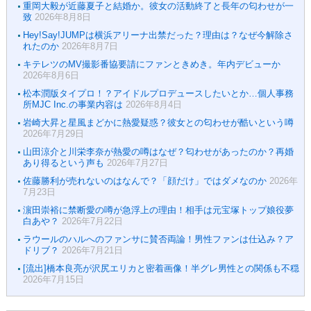
重岡大毅が近藤夏子と結婚か。彼女の活動終了と長年の匂わせが一
致
2026年8月8日
Hey!Say!JUMPは横浜アリーナ出禁だった？理由は？なぜ今解除さ
れたのか
2026年8月7日
キテレツのMV撮影番協要請にファンときめき。年内デビューか
2026年8月6日
松本潤版タイプロ！？アイドルプロデュースしたいとか…個人事務
所MJC Inc.の事業内容は
2026年8月4日
岩崎大昇と星風まどかに熱愛疑惑？彼女との匂わせが酷いという噂
2026年7月29日
山田涼介と川栄李奈が熱愛の噂はなぜ？匂わせがあったのか？再婚
あり得るという声も
2026年7月27日
佐藤勝利が売れないのはなんで？「顔だけ」ではダメなのか
2026年
7月23日
濵田崇裕に禁断愛の噂が急浮上の理由！相手は元宝塚トップ娘役夢
白あや？
2026年7月22日
ラウールのハルへのファンサに賛否両論！男性ファンは仕込み？ア
ドリブ？
2026年7月21日
[流出]橋本良亮が沢尻エリカと密着画像！半グレ男性との関係も不穏
2026年7月15日