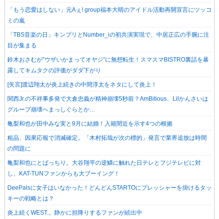
「もう恋愛はしない」元Aぇ! group福本大晴のアイドル活動再開宣言にツッコ
ミの嵐
「TBS音楽の日」キンプリとNumber_iの初共演実現で、中居正広の手腕に注
目が集まる
鈴木おさむが”ウザいかまってオヤジ”に無想転生！スマスマBISTRO裏話を暴
露してキムタクの評価がダダ下がり
[失言]渡辺翔太が炎上続きの中間淳太をネタにして炎上！
関西Jr.の不祥事多発で大倉忠義が精神崩壊5秒前？AmBitious、Lilかんさいは
グループ崩壊へまっしぐらとか…
亀梨和也が田中みな実と9月に結婚！入籍間近を示す4つの根拠
粗品、因果応報で消滅確定。「木村拓哉が次の標的」発言で業界追放は時間
の問題に
亀梨和也にとばっちり。大谷翔平の逆鱗に触れた日テレとフジテレビに対
し、KAT-TUNファンからも大ブーイング！
DeePalsに女子はいなかった！どんどんSTARTOにプレッシャーを掛けるタッ
キーの戦略とは？
炎上続くWEST.。静かに担降りするファンが続出中