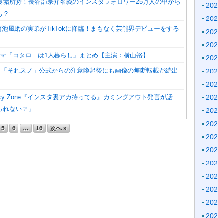
裏垢所持！長谷部宗介名義のインスタフォロワー25万人の中から
20
も？
20
ne・菊池風磨の実弟がTikTokに降臨！まもなく芸能界デビューをする
20
20
ラマ「コタローは1人暮らし」まとめ【主演：横山裕】
20
an】「それスノ」公式からの注意喚起後にも画像の無断転載が続出
20
20
xy Zone『インスタ裏アカ持ってる』カミングアウト発言が話
20
られない？」
20
20
5
6
…
16
次へ »
20
20
20
20
20
20
20