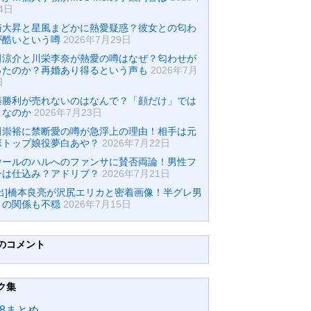
4日
崎大昇と星風まどかに熱愛疑惑？彼女との匂わ
が酷いという噂
2026年7月29日
田涼介と川栄李奈が熱愛の噂はなぜ？匂わせが
ったのか？再婚あり得るという声も
2026年7月
日
藤勝利が売れないのはなんで？「顔だけ」では
メなのか
2026年7月23日
田崇裕に禁断愛の噂が急浮上の理由！相手は元
塚トップ娘役夢白あや？
2026年7月22日
ウールのハルへのファンサに賛否両論！男性フ
ンは仕込み？アドリブ？
2026年7月21日
流出]橋本良亮が沢尻エリカと密着画像！半グレ男
との関係も不穏
2026年7月15日
のコメント
ク集
48まとめ