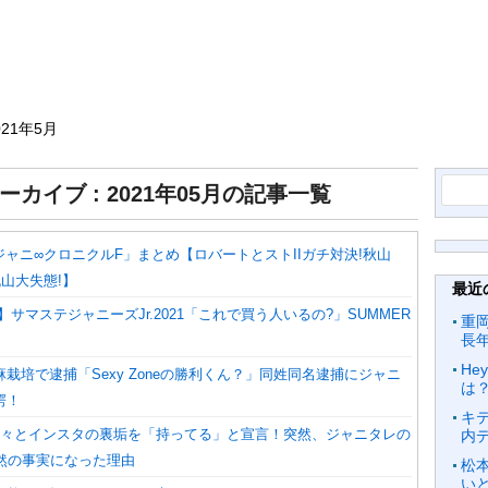
021年5月
検
ーカイブ : 2021年05月の記事一覧
索:
関ジャニ∞クロニクルF」まとめ【ロバートとストIIガチ対決!秋山
丸山大失態!】
最近
】サマステジャニーズJr.2021「これで買う人いるの?」SUMMER
重
長
He
栽培で逮捕「Sexy Zoneの勝利くん？」同姓同名逮捕にジャニ
は
愕！
キ
eが堂々とインスタの裏垢を「持ってる」と宣言！突然、ジャニタレの
内
公然の事実になった理由
松
いと