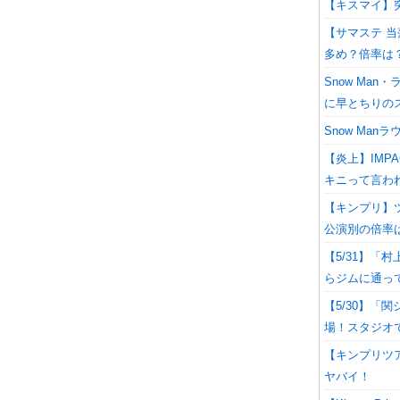
【キスマイ】突然の
【サマステ 当
多め？倍率は
Snow Ma
に早とちりの
Snow Ma
【炎上】IMP
キニって言わ
【キンプリ】ツ
公演別の倍率
【5/31】「
らジムに通っ
【5/30】「
場！スタジオ
【キンプリツア
ヤバイ！