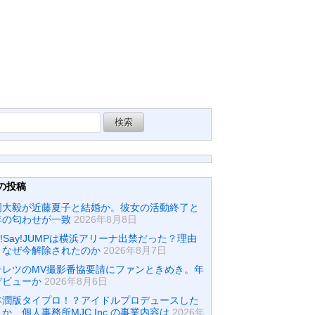
の投稿
岡大毅が近藤夏子と結婚か。彼女の活動終了と
年の匂わせが一致
2026年8月8日
y!Say!JUMPは横浜アリーナ出禁だった？理由
？なぜ今解除されたのか
2026年8月7日
テレツのMV撮影番協要請にファンときめき。年
デビューか
2026年8月6日
本潤版タイプロ！？アイドルプロデュースした
か…個人事務所MJC Inc.の事業内容は
2026年