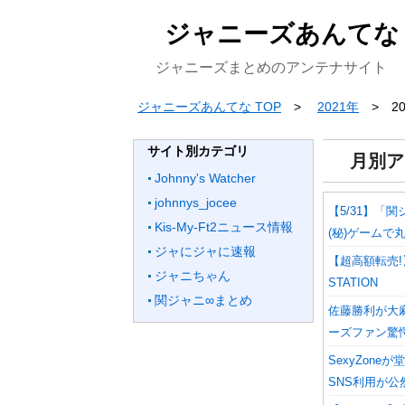
ジャニーズあんてな
ジャニーズまとめのアンテナサイト
ジャニーズあんてな TOP
2021年
2
サイト別カテゴリ
月別ア
Johnny's Watcher
johnnys_jocee
【5/31】「
Kis-My-Ft2ニュース情報
(秘)ゲームで
ジャにジャに速報
【超高額転売!
ジャニちゃん
STATION
関ジャニ∞まとめ
佐藤勝利が大麻
ーズファン驚
SexyZon
SNS利用が