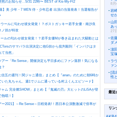
お知らせ…5/31 22時〜 BEST of Kis-My-Ft2
8月
落】美 少年・7 MEN 侍・少年忍者 出演の当落発表！当選報告が
岩
せ
？
山
n・ラウールに匂わせ彼女発覚！？ポストガッキー若手女優・南沙良
あ
スノ担が特攻
27
佐
nラウールの匂わせ彼女発覚！？若手女優Mが巻き込まれた大騒動とは
ダ
ACTorsのサマパラ出演決定に他G担から批判殺到「インパクはタ
濵
れて当然」
宝
アー「Re:Sense」開催決定も平日多めにファン落胆！気になる
ラ
ァ
は？
[
村上信五の週刊！関ジャニ通信」まとめ【『anan』のために朝6時か
性
ていた丸ちゃん、週1でジムに通っている村上くんエピソード】
関ジャム 完全燃SHOW」まとめ【『鬼滅の刃』大ヒットのLiSAが登
最近
で熱唱！】
ー2021】～Re:Sense～日程発表!！西日本公演数激減で倍率が
リン
AKB