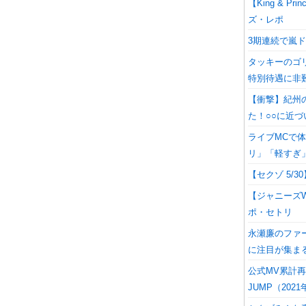
【King & 
ズ・レポ
3期連続で嵐
タッキーのゴリ
特別待遇に非
【衝撃】紀州
た！○○に近づ
ライブMCで体
リ」「軽すぎ
【セクゾ 5/3
【ジャニーズW
ポ・セトリ
永瀬廉のファ
に注目が集ま
公式MV累計
JUMP（2021