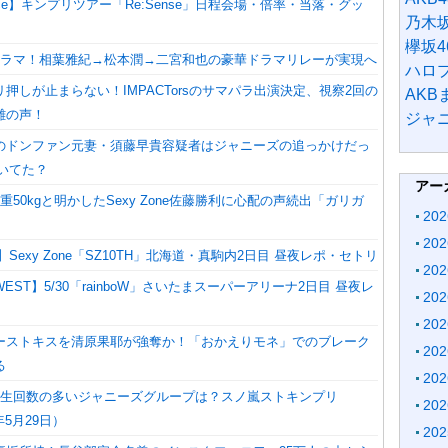
Prince】キンプリツアー「Re:Sense」日程会場・倍率・当落・グッ
乃木坂
欅坂4
ドラマ！相葉雅紀→松本潤→二宮和也の豪華ドラマリレーが実現へ
ハロ
押しが止まらない！IMPACTorsのサマパラ出演決定、視察2回の
AK
難の声！
ジャ
のドンファン元妻・須藤早貴容疑者はジャニーズの追っかけだっ
いてた？
アー
重50kgと明かしたSexy Zone佐藤勝利に心配の声続出「ガリガ
20
」
20
0】Sexy Zone「SZ10TH」北海道・真駒内2日目 昼夜レポ・セトリ
20
EST】5/30「rainboW」さいたまスーパーアリーナ2日目 昼夜レ
20
20
ーストキスを清原果耶が強奪か！「おかえりモネ」でのブレーク
20
る
20
再生回数の多いジャニーズグループは？スノ嵐ストキンプリ
20
年5月29日）
20