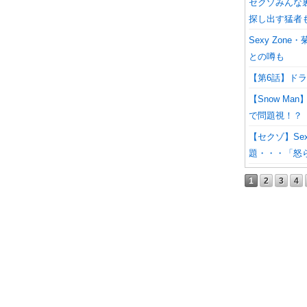
セクゾみんな
探し出す猛者
Sexy Zo
との噂も
【第6話】ド
【Snow M
で問題視！？
【セクゾ】Se
題・・・「怒
1
2
3
4