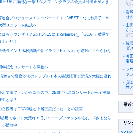
ILE-UPに痛烈な一撃！個人ファンクラブの会員番号廃止が大き
8月
岩
せ
西連合プロデュース！スーパーエイト・WEST・なにわ男子・A
山
の超大型ユニットを結成へ
あ
もうウンザリ？SixTONESによるNumber_i「GOAT」披露で
27
り上がり！
佐
ダ
最低ライン！木村拓哉の新ドラマ「Believe」が絶対にコケられな
濵
宝
5周年記念コンサートを開催へ
ラ
ァ
の主演舞台で警察沙汰のトラブル！本人確認拒否で開演が大幅に遅れ
[
性
決定で嵐ファンから落胆の声。25周年記念コンサートが完全消滅
理由とは？
最近
の立役者は二宮和也と中居正広だった…との証言
iのCM起用でネット大荒れ！旧ジャニーズファンを中心に「#さよなら
リン
」が拡散中
AKB