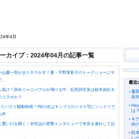
024年4月
検
ーカイブ : 2024年04月の記事一覧
索:
小山慶一郎がまたヤラかす！妻・宇野実彩子のトークショーにサ
で…
最近
人負け！辞めジャニバブルが弾ける中、起死回生策は柏木由紀＆
重
長
のコラボか？
He
upにまたパクリ騒動勃発！INIの次はキンプリのジャケ写にソックリで
は
れ声
キ
に重い口を開く！女性誌の直撃インタビューで本音を激白して話
内
松
いと