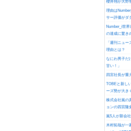
櫻井翔が大野
理由はNumb
サー評価がダ
Number_
の達成に驚き
「週刊ニュー
理由とは？
なにわ男子だ
甘い！」
四宮社長が重大
TOBEと新
ーズ勢が大き
株式会社嵐の
ョンの四宮隆
嵐5人が新会
木村拓哉が一