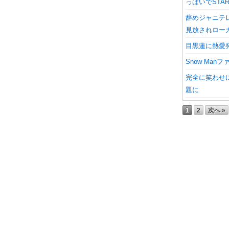
っぱいでSTA
辞めジャニテ
見放されロー
目黒蓮に熱愛
Snow Ma
完全に笑わせに
題に
1
2
次へ »