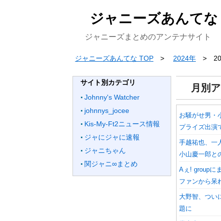
ジャニーズあんてな
ジャニーズまとめのアンテナサイト
ジャニーズあんてな TOP
2024年
2
サイト別カテゴリ
月別ア
Johnny's Watcher
johnnys_jocee
お騒がせ男・
Kis-My-Ft2ニュース情報
プライズ出演
ジャにジャに速報
手越祐也、一
ジャニちゃん
小山慶一郎と
関ジャニ∞まとめ
Aぇ! gro
ファンから呆
大野智、つい
題に