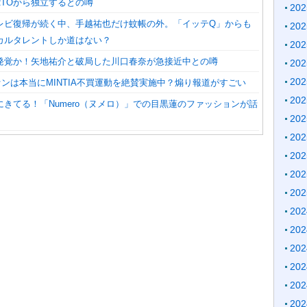
RTOから独立するとの噂
20
レビ復帰が続く中、手越祐也だけ蚊帳の外。「イッテQ」からも
20
カルタレントしか道はない？
20
発覚か！矢地祐介と破局した川口春奈が急接近中との噂
20
20
nファンは本当にMINTIA不買運動を絶賛実施中？煽り報道がすごい
20
きてる！「Numero（ヌメロ）」での目黒蓮のファッションが話
20
20
20
20
20
20
20
20
20
20
20