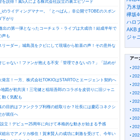
智を説得！嵐5人による株式会社設立の裏エピソード
乃木坂
er_iのライディングマナー。「とべばん」非公開でTOBEのスポン
欅坂4
ダ下がり
ハロ
i世界進出の第一弾となったコーチェラ・ライブは大成功！結成半年で
AK
の声も
ジャ
スリーダー」城島茂をクビにして現場から歓喜の声！その意外な
アー
けじゃない！ファンが抱える不安「管理できないの？」「詰めが
20
20
発言！一方、株式会社TOKIOはSTARTOとエージェント契約へ
20
しい地図が初共演！三宅健と稲垣吾郎のコラボを皮切りに旧ジャニ
20
く動く気配も
20
真の目的はファンクラブ利権の総取りか？社長には慶応コネクシ
20
史が就任へ
20
社設立！デビュー25周年に向けて本格的な動きが始まる予感
20
家総出でアメリカ移住！賀来賢人の成功に刺激を受けて、今年い
20