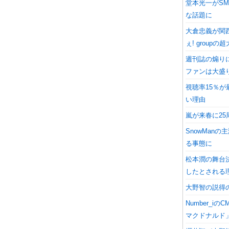
堂本光一がSM
な話題に
大倉忠義が関
ぇ! group
週刊誌の煽りには
ファンは大盛
視聴率15％が
い理由
嵐が来春に2
SnowMan
る事態に
松本潤の舞台
したとされる
大野智の説得
Number_
マクドナルド