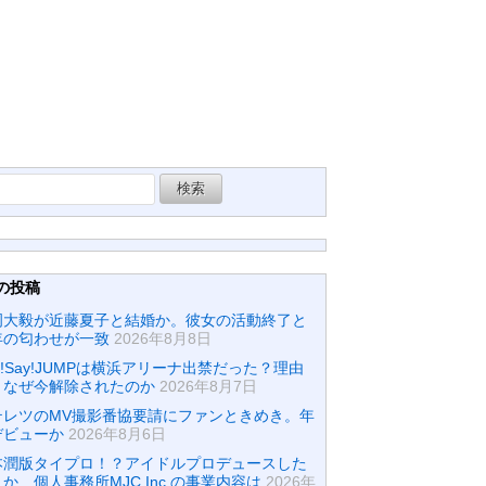
の投稿
岡大毅が近藤夏子と結婚か。彼女の活動終了と
年の匂わせが一致
2026年8月8日
y!Say!JUMPは横浜アリーナ出禁だった？理由
？なぜ今解除されたのか
2026年8月7日
テレツのMV撮影番協要請にファンときめき。年
デビューか
2026年8月6日
本潤版タイプロ！？アイドルプロデュースした
か…個人事務所MJC Inc.の事業内容は
2026年