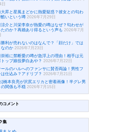
4日
崎大昇と星風まどかに熱愛疑惑？彼女との匂わ
が酷いという噂
2026年7月29日
田涼介と川栄李奈が熱愛の噂はなぜ？匂わせが
ったのか？再婚あり得るという声も
2026年7月
日
藤勝利が売れないのはなんで？「顔だけ」では
メなのか
2026年7月23日
田崇裕に禁断愛の噂が急浮上の理由！相手は元
塚トップ娘役夢白あや？
2026年7月22日
ウールのハルへのファンサに賛否両論！男性フ
ンは仕込み？アドリブ？
2026年7月21日
流出]橋本良亮が沢尻エリカと密着画像！半グレ男
との関係も不穏
2026年7月15日
のコメント
ク集
48まとめ