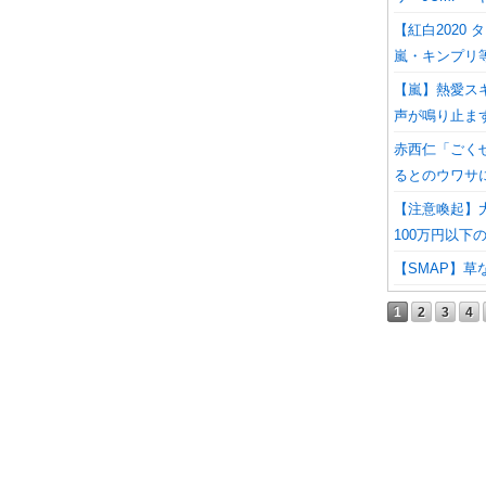
【紅白2020
嵐・キンプリ
【嵐】熱愛ス
声が鳴り止ま
赤西仁「ごく
るとのウワサ
【注意喚起】大
100万円以下
【SMAP】草
1
2
3
4