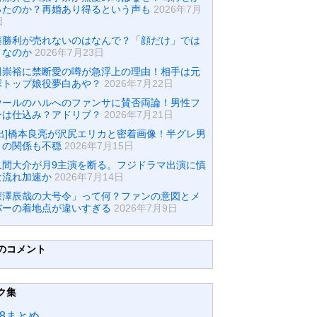
ったのか？再婚あり得るという声も
2026年7月
日
藤勝利が売れないのはなんで？「顔だけ」では
メなのか
2026年7月23日
田崇裕に禁断愛の噂が急浮上の理由！相手は元
塚トップ娘役夢白あや？
2026年7月22日
ウールのハルへのファンサに賛否両論！男性フ
ンは仕込み？アドリブ？
2026年7月21日
流出]橋本良亮が沢尻エリカと密着画像！半グレ男
との関係も不穏
2026年7月15日
久間大介が月9主演を断る。フジドラマ出演に慎
な流れ加速か
2026年7月14日
深澤辰哉の大号令」って何？ファンの意図とメ
バーの着地点が違いすぎる
2026年7月9日
のコメント
ク集
48まとめ