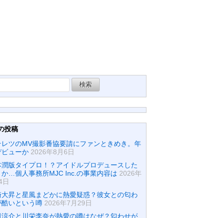
の投稿
テレツのMV撮影番協要請にファンときめき。年
デビューか
2026年8月6日
本潤版タイプロ！？アイドルプロデュースした
か…個人事務所MJC Inc.の事業内容は
2026年
4日
崎大昇と星風まどかに熱愛疑惑？彼女との匂わ
が酷いという噂
2026年7月29日
田涼介と川栄李奈が熱愛の噂はなぜ？匂わせが