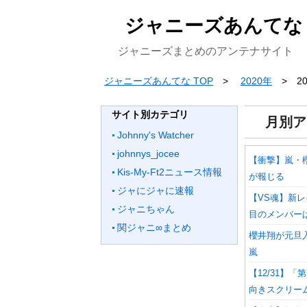
ジャニーズあんてな
ジャニーズまとめのアンテナサイト
ジャニーズあんてな TOP
2020年
2
サイト別カテゴリ
月別ア
Johnny's Watcher
johnnys_jocee
【衝撃】嵐・
Kis-My-Ft2ニュース情報
が報じる
ジャにジャに速報
【VS魂】新
ジャニちゃん
目のメンバー
関ジャニ∞まとめ
櫻井翔が元旦
嵐
【12/31】
向きスクリーム