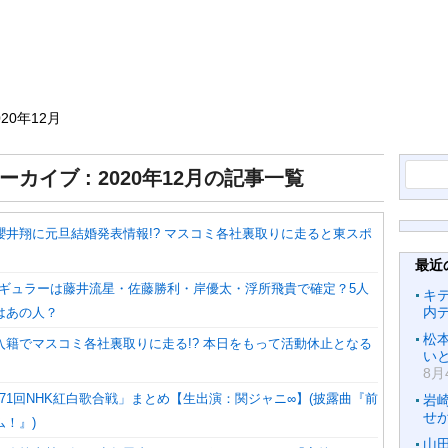
020年12月
検
ーカイブ : 2020年12月の記事一覧
索:
櫻井翔に元旦結婚発表情報!? マスコミ各社裏取りに走ると東スポ
最近
レギュラーは藤井流星・佐藤勝利・岸優太・浮所飛貴で確定？5人
キ
内
はあの人？
松
入籍でマスコミ各社裏取りに走る!? 本日をもって活動休止となる
いと
8月
「第71回NHK紅白歌合戦」まとめ【生出演：関ジャニ∞】(披露曲『前
岩
せ
！』)
山