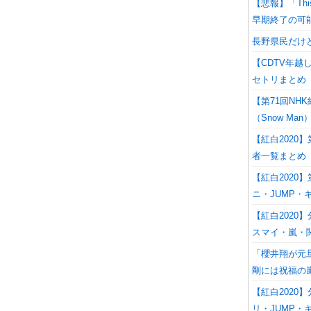
【悲報】「Th
早期終了の可
長野県民だけ
【CDTV年越
セトリまとめ
【第71回N
（Snow Man
【紅白2020
者一覧まとめ
【紅白2020
ニ・JUMP・
【紅白2020
スマイ・嵐・
「櫻井翔が元
剛には祝福の
【紅白2020
リ・JUMP・