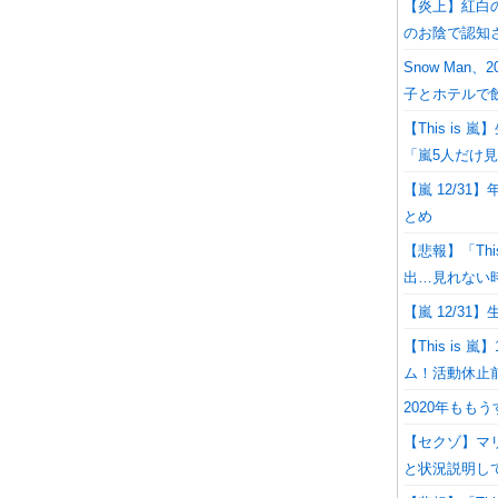
【炎上】紅白
のお陰で認知
Snow Ma
子とホテルで
【This i
「嵐5人だけ
【嵐 12/31
とめ
【悲報】「Th
出…見れない
【嵐 12/31
【This is
ム！活動休止
2020年もも
【セクゾ】マ
と状況説明し