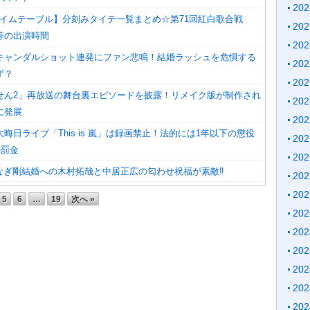
20
 タイムテーブル】分刻みタイテ一覧まとめ☆第71回紅白歌合戦
20
等の出演時間
20
キャンダルショット連発にファン悲鳴！結婚ラッシュを危惧する
20
ず？
20
せん2」再放送の舞台裏エピソードを披露！リメイク版が制作され
20
に発展
20
晦日ライブ「This is 嵐」は録画禁止！法的には1年以下の懲役
20
の罰金
20
なぎ剛結婚への木村拓哉と中居正広の匂わせ祝福が素敵‼︎
20
20
5
6
…
19
次へ »
20
20
20
20
20
20