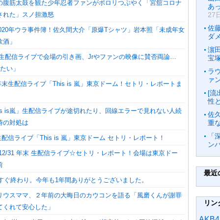
の腹筋太鼓を観た少年忍者ファンがポロリつぶやく「宮舘コロナ
あ
された」スノ担激怒
27
佐
n、2020年ウラ事件簿！佐久間大介「原爆Tシャツ」岩本照「未成年女
ダ
飲酒」
濵
s 嵐】生配信ライブで会場の引き画、Jrやファンの映像に賛否両論…
宝
見たい」
ラ
ァ
】年末生配信ライブ「This is 嵐」東京ドーム！セトリ・レポートま
[
性
is is嵐」生配信ライブが途切れたり、回線エラーで見れない人続
佐
時の対処は
重
「
】生配信ライブ「This is 嵐」東京ドーム セトリ・レポート！
ン
 嵐】12/31 年末 生配信ライブ☆セトリ・レポート！会場は東京ドー
前
最近
うすぐ終わり。今年も1年間ありがとうございました。
リウスママ、２年前の大晦日のカウコンを語る「風磨くんが謝罪
リン
てくれて安心した」
AKB