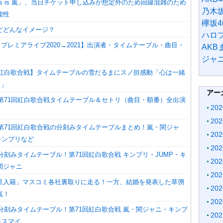
is is 嵐」、当日チケット申し込みが想定外のため回線混雑のため
乃木坂
能性
欅坂4
どどんなイメージ？
ハロ
しプレミアライブ2020→2021】出演者・タイムテーブル・曲目・
AK
ジャ
HK紅白歌合戦】タイムテーブルの雪だるまにスノ担感動「心は一緒
）」
アー
】第71回紅白歌合戦タイムテーブル＆セトリ（曲目・順番）全出演
20
20
】第71回紅白歌合戦の分刻みタイムテーブルまとめ！嵐・関ジャ
20
キンプリなど
20
】分刻みタイムテーブル！第71回紅白歌合戦 キンプリ・JUMP・キ
20
関ジャニ
20
旦入籍」マスコミ各社裏取りに走る！一方、結婚を発表した草彅
20
嵐！
20
】分刻みタイムテーブル！第71回紅白歌合戦 嵐・関ジャニ・キンプ
20
キスマイ