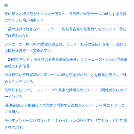
線
東山紀之と櫻井翔がキャスター廃業へ。再発防止特別チームの厳しすぎる提
言でテレビ局が決断か？
「辞め逃げは許さない！」ジャニー性被害告発の被害者たちはジュリー辞任
では終われない
ジャニーズ、約60年の歴史に終止符。ジュリー社長の退任と喜多川一族によ
る同族経営廃止で完全終了へ
「24時間テレビ」募金額の過去最低記録更新か！ジャニーズと共倒れで番組
存続にも赤信号
道枝駿佑が平野紫耀から新エースの座を引き継いだことを複雑な気持ちで眺
めるティアラたち
北朝鮮もビックリ！ジャニーズの異常な情報規制にマスコミ関係者から大ブ
ーイング！
[新潮砲]嵐が分裂独立！大野智と同調する複数のメンバーが今秋にもジャニー
ズ退所へ
美少年メンバーに陰湿な仕打ち！わっしょいCAMPでセリフをカットして”置
き物の刑”に