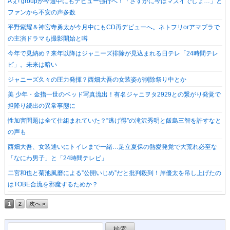
Aぇ! groupが今週中にもデビュー強行へ！「さすがに今はマズイでしょ…」と
ファンから不安の声多数
平野紫耀＆神宮寺勇太が今月中にもCD再デビューへ。ネトフリorアマプラで
の主演ドラマも撮影開始と噂
今年で見納め？来年以降はジャニーズ排除が見込まれる日テレ「24時間テレ
ビ」。未来は暗い
ジャニーズ久々の圧力発揮？西畑大吾の女装姿が削除祭り中とか
美 少年・金指一世のベッド写真流出！有名ジャニヲタ2929との繋がり発覚で
担降り続出の異常事態に
性加害問題は全て仕組まれていた？”逃げ得”の滝沢秀明と飯島三智を許すなと
の声も
西畑大吾、女装通いにトイレまで一緒…足立夏保の熱愛発覚で大荒れ必至な
「なにわ男子」と「24時間テレビ」
二宮和也と菊池風磨による”公開いじめ”だと批判殺到！岸優太を吊し上げたの
はTOBE合流を邪魔するためか？
1
2
次へ »
検