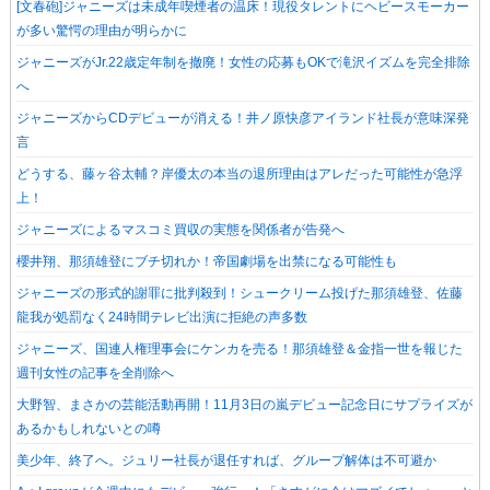
[文春砲]ジャニーズは未成年喫煙者の温床！現役タレントにヘビースモーカー
が多い驚愕の理由が明らかに
ジャニーズがJr.22歳定年制を撤廃！女性の応募もOKで滝沢イズムを完全排除
へ
ジャニーズからCDデビューが消える！井ノ原快彦アイランド社長が意味深発
言
どうする、藤ヶ谷太輔？岸優太の本当の退所理由はアレだった可能性が急浮
上！
ジャニーズによるマスコミ買収の実態を関係者が告発へ
櫻井翔、那須雄登にブチ切れか！帝国劇場を出禁になる可能性も
ジャニーズの形式的謝罪に批判殺到！シュークリーム投げた那須雄登、佐藤
龍我が処罰なく24時間テレビ出演に拒絶の声多数
ジャニーズ、国連人権理事会にケンカを売る！那須雄登＆金指一世を報じた
週刊女性の記事を全削除へ
大野智、まさかの芸能活動再開！11月3日の嵐デビュー記念日にサプライズが
あるかもしれないとの噂
美少年、終了へ。ジュリー社長が退任すれば、グループ解体は不可避か