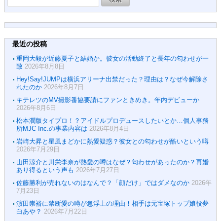
索:
最近の投稿
重岡大毅が近藤夏子と結婚か。彼女の活動終了と長年の匂わせが一
致
2026年8月8日
Hey!Say!JUMPは横浜アリーナ出禁だった？理由は？なぜ今解除さ
れたのか
2026年8月7日
キテレツのMV撮影番協要請にファンときめき。年内デビューか
2026年8月6日
松本潤版タイプロ！？アイドルプロデュースしたいとか…個人事務
所MJC Inc.の事業内容は
2026年8月4日
岩崎大昇と星風まどかに熱愛疑惑？彼女との匂わせが酷いという噂
2026年7月29日
山田涼介と川栄李奈が熱愛の噂はなぜ？匂わせがあったのか？再婚
あり得るという声も
2026年7月27日
佐藤勝利が売れないのはなんで？「顔だけ」ではダメなのか
2026年
7月23日
濵田崇裕に禁断愛の噂が急浮上の理由！相手は元宝塚トップ娘役夢
白あや？
2026年7月22日