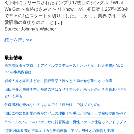
8月6日にリリースされたキンプリ17枚目のシングル『What
We Got 〜奇跡はきみと〜 / I Know』が、初日売上25万4058枚
で堂々の1位スタートを切りました。 しかし、業界では 「熱
愛騒動の直後なのに、ど […]
Source: Johnny’s Watcher
続きを読む>>
最新情報
松本潤版タイプロ！？アイドルプロデュースしたいとか…個人事務所MJC
Inc.の事業内容は
岩崎大昇と星風まどかに熱愛疑惑？彼女との匂わせが酷いという噂
山田涼介と川栄李奈が熱愛の噂はなぜ？匂わせがあったのか？再婚あり得る
という声も
佐藤勝利が売れないのはなんで？「顔だけ」ではダメなのか
濵田崇裕に禁断愛の噂が急浮上の理由！相手は元宝塚トップ娘役夢白あや？
ラウールのハルへのファンサに賛否両論！男性ファンは仕込み？アドリブ？
[流出]橋本良亮が沢尻エリカと密着画像！半グレ男性との関係も不穏