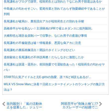
長尾謙杜がブログで謝罪。稲垣莉生とは別れた？なにわ男子脱退はあるか
中島健人の匂わせすごい。鷲尾伶菜と別れておらず熱愛継続中であることが
判明
長尾謙杜が破局か。裏垢流出アカが稲垣莉生との別れを示唆
高橋恭平がやる気ない！主演映画のPRで省エネダンスに批判殺到。
大橋和也も港区会員制バーで目撃か。なにわ男子の夜遊び事情
長尾謙杜の不倫疑惑は嘘！情報過多、悪質な偽アカに注意
長尾謙杜の裏垢画像流出！開設のタイミングがひどい
道枝駿佑と長尾謙杜の不仲説再燃！だらしなさに激怒したか
長尾謙杜は脱退・退所か。前回熱愛で引退勧告あった！稲垣莉生の匂わせヤ
バい
STARTO人気アイドルと元E-girlsの熱愛、誰？NとW説もあるが…
M!LK VS Snow Manに決着？日経エンターテイメントのランキングの集計方
法は？
批判殺到！「嵐の活動休
阿部亮平が“危険人物”に!?
止を提案した」ジュリー
カズレーザーの結婚で二
の告白にアラシックが激
階堂ふみとの喧嘩の種