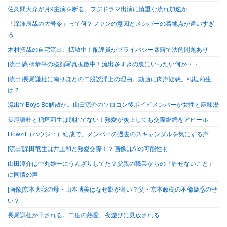
佐久間大介が月9主演を断る。フジドラマ出演に慎重な流れ加速か
「深澤辰哉の大号令」って何？ファンの意図とメンバーの着地点が違いすぎ
る
木村拓哉の自宅流出、拡散中！配達員がプライバシー暴露で法的問題あり
[流出]高橋恭平の寝顔写真拡散中！流出多すぎの裏にいったい何が・・
[流出]長尾謙杜に南りほとの二股説浮上の理由。動画に肉声疑惑。稲垣莉生
は？
流出でBoys Be解散か。山田涼介のソロコン後ボイビメンバーが女性と麻辣湯
長尾謙杜と稲垣莉生は別れてない！熱愛が炎上しても交際継続をアピール
Howzit（ハウジー）結成で、メンバーの過去のスキャンダルを気にする声
[流出]深田竜生は井上和と熱愛交際！？画像はAIの可能性も
山田涼介は中丸雄一にうんざりしてた？父親の職業からの「許せないこと」
に同情の声
[画像]京本大我の母・山本博美はなぜ影が薄い？父・京本政樹の不倫疑惑のせ
い？
長尾謙杜が干される。二度の熱愛、夜遊びに見放される