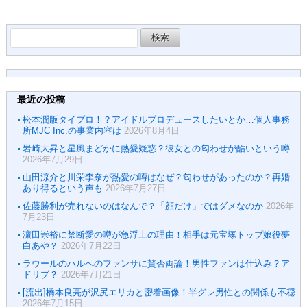
怒する理由
に？
検
索:
最近の投稿
松本潤版タイプロ！？アイドルプロデュースしたいとか…個人事務
所MJC Inc.の事業内容は
2026年8月4日
岩崎大昇と星風まどかに熱愛疑惑？彼女との匂わせが酷いという噂
2026年7月29日
山田涼介と川栄李奈が熱愛の噂はなぜ？匂わせがあったのか？再婚
あり得るという声も
2026年7月27日
佐藤勝利が売れないのはなんで？「顔だけ」ではダメなのか
2026年
7月23日
濵田崇裕に禁断愛の噂が急浮上の理由！相手は元宝塚トップ娘役夢
白あや？
2026年7月22日
ラウールのハルへのファンサに賛否両論！男性ファンは仕込み？ア
ドリブ？
2026年7月21日
[流出]橋本良亮が沢尻エリカと密着画像！半グレ男性との関係も不穏
2026年7月15日