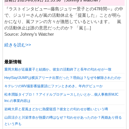
投稿日 2025年8月9日 11:33:56 （Johnny's Watcher）
『ラストインタビュー─藤島ジュリー景子との47時間─』の中
で、ジュリーさんが嵐の活動休止を「提案した」ことが明ら
かになり、嵐ファンの方々が激怒しているといいます。 嵐
の活動休止は誰の意思だったのか？ 「嵐 […]
Source: Johnny’s Watcher
続きを読む>>
最新情報
重岡大毅が近藤夏子と結婚か。彼女の活動終了と長年の匂わせが一致
Hey!Say!JUMPは横浜アリーナ出禁だった？理由は？なぜ今解除されたのか
キテレツのMV撮影番協要請にファンときめき。年内デビューか
松本潤版タイプロ！？アイドルプロデュースしたいとか…個人事務所MJC
Inc.の事業内容は
岩崎大昇と星風まどかに熱愛疑惑？彼女との匂わせが酷いという噂
山田涼介と川栄李奈が熱愛の噂はなぜ？匂わせがあったのか？再婚あり得る
という声も