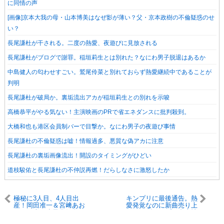
に同情の声
[画像]京本大我の母・山本博美はなぜ影が薄い？父・京本政樹の不倫疑惑のせ
い？
長尾謙杜が干される。二度の熱愛、夜遊びに見放される
長尾謙杜がブログで謝罪。稲垣莉生とは別れた？なにわ男子脱退はあるか
中島健人の匂わせすごい。鷲尾伶菜と別れておらず熱愛継続中であることが
判明
長尾謙杜が破局か。裏垢流出アカが稲垣莉生との別れを示唆
高橋恭平がやる気ない！主演映画のPRで省エネダンスに批判殺到。
大橋和也も港区会員制バーで目撃か。なにわ男子の夜遊び事情
長尾謙杜の不倫疑惑は嘘！情報過多、悪質な偽アカに注意
長尾謙杜の裏垢画像流出！開設のタイミングがひどい
道枝駿佑と長尾謙杜の不仲説再燃！だらしなさに激怒したか
極秘に3人目、4人目出
キンプリに最後通告。熱
産！岡田准一＆宮﨑あお
愛発覚なのに新曲売り上
いが日本の少子化傾向に
げアップの裏事情
歯止め