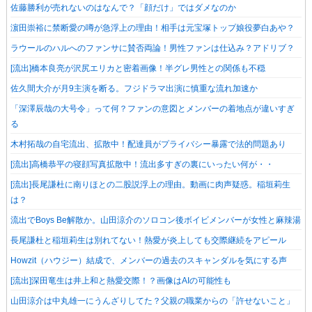
佐藤勝利が売れないのはなんで？「顔だけ」ではダメなのか
濵田崇裕に禁断愛の噂が急浮上の理由！相手は元宝塚トップ娘役夢白あや？
ラウールのハルへのファンサに賛否両論！男性ファンは仕込み？アドリブ？
[流出]橋本良亮が沢尻エリカと密着画像！半グレ男性との関係も不穏
佐久間大介が月9主演を断る。フジドラマ出演に慎重な流れ加速か
「深澤辰哉の大号令」って何？ファンの意図とメンバーの着地点が違いすぎ
る
木村拓哉の自宅流出、拡散中！配達員がプライバシー暴露で法的問題あり
[流出]高橋恭平の寝顔写真拡散中！流出多すぎの裏にいったい何が・・
[流出]長尾謙杜に南りほとの二股説浮上の理由。動画に肉声疑惑。稲垣莉生
は？
流出でBoys Be解散か。山田涼介のソロコン後ボイビメンバーが女性と麻辣湯
長尾謙杜と稲垣莉生は別れてない！熱愛が炎上しても交際継続をアピール
Howzit（ハウジー）結成で、メンバーの過去のスキャンダルを気にする声
[流出]深田竜生は井上和と熱愛交際！？画像はAIの可能性も
山田涼介は中丸雄一にうんざりしてた？父親の職業からの「許せないこと」