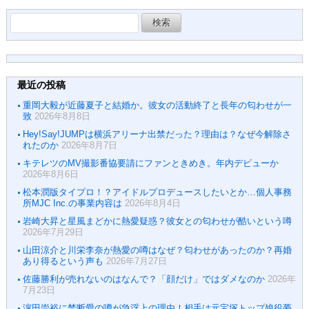
検
索:
最近の投稿
重岡大毅が近藤夏子と結婚か。彼女の活動終了と長年の匂わせが一
致
2026年8月8日
Hey!Say!JUMPは横浜アリーナ出禁だった？理由は？なぜ今解除さ
れたのか
2026年8月7日
キテレツのMV撮影番協要請にファンときめき。年内デビューか
2026年8月6日
松本潤版タイプロ！？アイドルプロデュースしたいとか…個人事務
所MJC Inc.の事業内容は
2026年8月4日
岩崎大昇と星風まどかに熱愛疑惑？彼女との匂わせが酷いという噂
2026年7月29日
山田涼介と川栄李奈が熱愛の噂はなぜ？匂わせがあったのか？再婚
あり得るという声も
2026年7月27日
佐藤勝利が売れないのはなんで？「顔だけ」ではダメなのか
2026年
7月23日
濵田崇裕に禁断愛の噂が急浮上の理由！相手は元宝塚トップ娘役夢