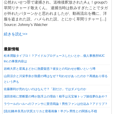
公然わいせつ罪で逮捕され、送検後釈放されたAぇ！groupの
草間リチャード敬太くん。 逮捕当時は飲みすぎたことでタガ
が外れたパターンかと思われましたが、動画流出を機に、洋
服を盗まれた説、ハメられた説、とにかく草間リチャー […]
Source: Johnny’s Watcher
続きを読む>>
最新情報
松本潤版タイプロ！？アイドルプロデュースしたいとか…個人事務所MJC
Inc.の事業内容は
岩崎大昇と星風まどかに熱愛疑惑？彼女との匂わせが酷いという噂
山田涼介と川栄李奈が熱愛の噂はなぜ？匂わせがあったのか？再婚あり得る
という声も
佐藤勝利が売れないのはなんで？「顔だけ」ではダメなのか
濵田崇裕に禁断愛の噂が急浮上の理由！相手は元宝塚トップ娘役夢白あや？
ラウールのハルへのファンサに賛否両論！男性ファンは仕込み？アドリブ？
[流出]橋本良亮が沢尻エリカと密着画像！半グレ男性との関係も不穏