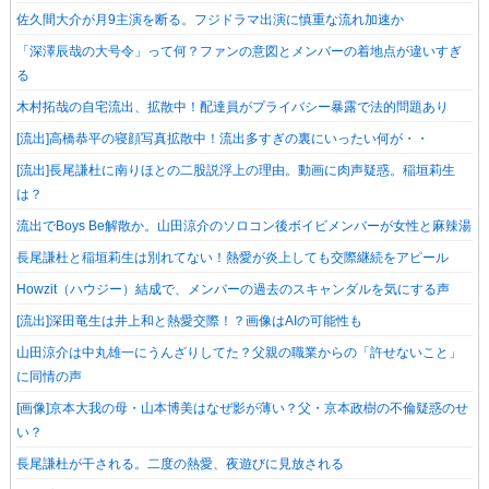
佐久間大介が月9主演を断る。フジドラマ出演に慎重な流れ加速か
「深澤辰哉の大号令」って何？ファンの意図とメンバーの着地点が違いすぎ
る
木村拓哉の自宅流出、拡散中！配達員がプライバシー暴露で法的問題あり
[流出]高橋恭平の寝顔写真拡散中！流出多すぎの裏にいったい何が・・
[流出]長尾謙杜に南りほとの二股説浮上の理由。動画に肉声疑惑。稲垣莉生
は？
流出でBoys Be解散か。山田涼介のソロコン後ボイビメンバーが女性と麻辣湯
長尾謙杜と稲垣莉生は別れてない！熱愛が炎上しても交際継続をアピール
Howzit（ハウジー）結成で、メンバーの過去のスキャンダルを気にする声
[流出]深田竜生は井上和と熱愛交際！？画像はAIの可能性も
山田涼介は中丸雄一にうんざりしてた？父親の職業からの「許せないこと」
に同情の声
[画像]京本大我の母・山本博美はなぜ影が薄い？父・京本政樹の不倫疑惑のせ
い？
長尾謙杜が干される。二度の熱愛、夜遊びに見放される