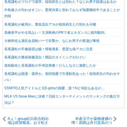
長尾謙杜がブログで謝罪。稲垣莉生とは別れた？なにわ男子脱退はあるか
中島健人の匂わせすごい。鷲尾伶菜と別れておらず熱愛継続中であることが
判明
長尾謙杜が破局か。裏垢流出アカが稲垣莉生との別れを示唆
高橋恭平がやる気ない！主演映画のPRで省エネダンスに批判殺到。
大橋和也も港区会員制バーで目撃か。なにわ男子の夜遊び事情
長尾謙杜の不倫疑惑は嘘！情報過多、悪質な偽アカに注意
長尾謙杜の裏垢画像流出！開設のタイミングがひどい
道枝駿佑と長尾謙杜の不仲説再燃！だらしなさに激怒したか
長尾謙杜は脱退・退所か。前回熱愛で引退勧告あった！稲垣莉生の匂わせヤ
バい
STARTO人気アイドルと元E-girlsの熱愛、誰？NとW説もあるが…
M!LK VS Snow Manに決着？日経エンターテイメントのランキングの集計方
法は？
Aぇ！group紅白歌合戦出
米倉涼子が薬物逮捕の
場は絶望報道。おそ松さ
噂！原因は井川意高のつ
んは？CM、レギュラーな
ぶやきと不自然な近況