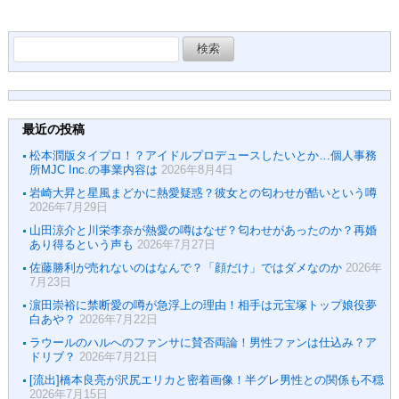
ど今後の活動まとめ
検
索:
最近の投稿
松本潤版タイプロ！？アイドルプロデュースしたいとか…個人事務
所MJC Inc.の事業内容は
2026年8月4日
岩崎大昇と星風まどかに熱愛疑惑？彼女との匂わせが酷いという噂
2026年7月29日
山田涼介と川栄李奈が熱愛の噂はなぜ？匂わせがあったのか？再婚
あり得るという声も
2026年7月27日
佐藤勝利が売れないのはなんで？「顔だけ」ではダメなのか
2026年
7月23日
濵田崇裕に禁断愛の噂が急浮上の理由！相手は元宝塚トップ娘役夢
白あや？
2026年7月22日
ラウールのハルへのファンサに賛否両論！男性ファンは仕込み？ア
ドリブ？
2026年7月21日
[流出]橋本良亮が沢尻エリカと密着画像！半グレ男性との関係も不穏
2026年7月15日