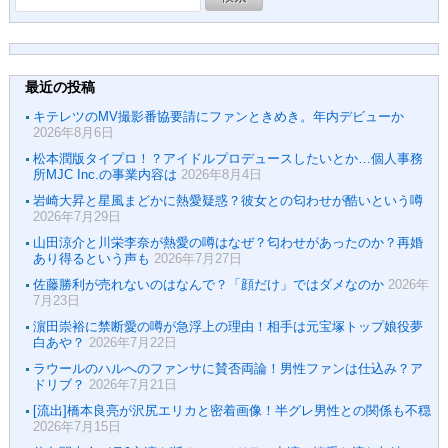
索:
最近の投稿
キテレツのMV撮影番協要請にファンときめき。年内デビューか
2026年8月6日
松本潤版タイプロ！？アイドルプロデュースしたいとか…個人事務
所MJC Inc.の事業内容は
2026年8月4日
岩崎大昇と星風まどかに熱愛疑惑？彼女との匂わせが酷いという噂
2026年7月29日
山田涼介と川栄李奈が熱愛の噂はなぜ？匂わせがあったのか？再婚
あり得るという声も
2026年7月27日
佐藤勝利が売れないのはなんで？「顔だけ」ではダメなのか
2026年
7月23日
濵田崇裕に禁断愛の噂が急浮上の理由！相手は元宝塚トップ娘役夢
白あや？
2026年7月22日
ラウールのハルへのファンサに賛否両論！男性ファンは仕込み？ア
ドリブ？
2026年7月21日
[流出]橋本良亮が沢尻エリカと密着画像！半グレ男性との関係も不穏
2026年7月15日