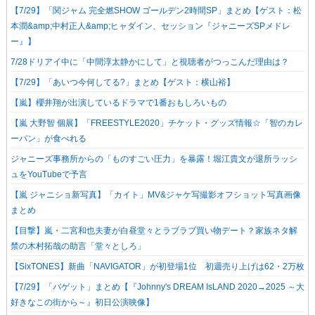
【7/29】「関ジャム 完全燃SHOW ゴールデン2時間SP」まとめ【ゲスト：松
本潤&amp;中村正人&amp;ヒャダイン、セッション『ジャニーズSPメドレ
ー』】
7/28ドリアイ中に「中間淳太静かにして」と視聴者がつっこんだ理由は？
【7/29】「あいつ今何してる?」まとめ【ゲスト：横山裕】
【嵐】櫻井翔が出演しているドラマで1番おもしろいもの
【嵐 大野智 個展】「FREESTYLE2020」チケット・グッズ情報☆「智のカレ
ーパン」が食べれる
ジャニーズ事務所からの「ものすごい圧力」を暴露！堀江貴文が退所ラッシ
ュをYouTubeで予言
【嵐 ジャニショ新写真】「カイト」MV&ジャケ写撮影オフショット写真画像
まとめ
【目撃】嵐・二宮和也夫妻が白昼堂々とラブラブ買い物デート？家族ネタ解
禁の木村拓哉の助言「堂々としろ」
【SixTONES】新曲「NAVIGATOR」が初登場1位 初週売り上げは62・2万枚
【7/29】「バゲット」まとめ【『Johnny's DREAM IsLAND 2020→2025 ～大
好きなこの街から～』初日公演映像】