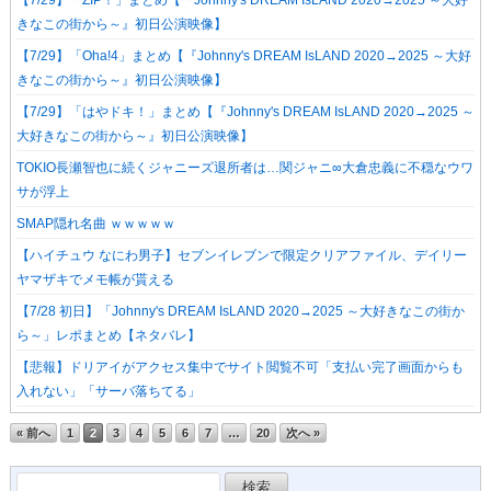
【7/29】「ZIP！」まとめ【『Johnny's DREAM IsLAND 2020→2025 ～大好
きなこの街から～』初日公演映像】
【7/29】「Oha!4」まとめ【『Johnny's DREAM IsLAND 2020→2025 ～大好
きなこの街から～』初日公演映像】
【7/29】「はやドキ！」まとめ【『Johnny's DREAM IsLAND 2020→2025 ～
大好きなこの街から～』初日公演映像】
TOKIO長瀬智也に続くジャニーズ退所者は…関ジャニ∞大倉忠義に不穏なウワ
サが浮上
SMAP隠れ名曲 ｗｗｗｗｗ
【ハイチュウ なにわ男子】セブンイレブンで限定クリアファイル、デイリー
ヤマザキでメモ帳が貰える
【7/28 初日】「Johnny's DREAM IsLAND 2020→2025 ～大好きなこの街か
ら～」レポまとめ【ネタバレ】
【悲報】ドリアイがアクセス集中でサイト閲覧不可「支払い完了画面からも
入れない」「サーバ落ちてる」
« 前へ
1
2
3
4
5
6
7
…
20
次へ »
検